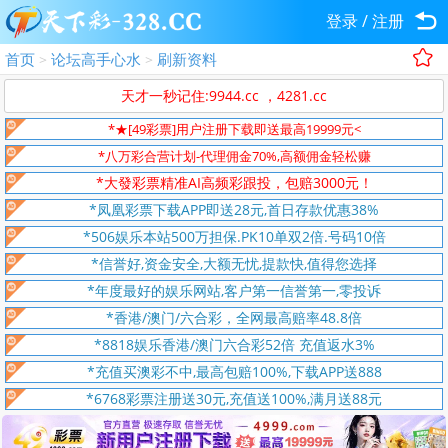
登录
/
注册
首页
论坛高手心水
刷新资料
>
>
天才一秒记住:9944.cc ，4281.cc
*★[49彩票]用户注册下载即送最高19999元<
*八万彩合营计划-代理佣金70%,高额佣金轻松赚
*大發彩票精准AI高频彩跟投，包赔3000元！
*凤凰彩票下载APP即送28元,首日存款优惠38%
*506娱乐本站500万担保.PK10单双2倍.号码10倍
*信誉好,资金安全,大额无忧,提款快,值得您选择
*年度最好的娱乐网站,客户第一信誉第一,零投诉
*香港/澳门/六合彩，全网最高赔率48.8倍
*8818娱乐香港/澳门六合彩52倍 充值返水3%
*充值买澳彩不中,最高包赔100%,下载APP送888
*6768彩票注册送30元,充值送100%,满月送88元