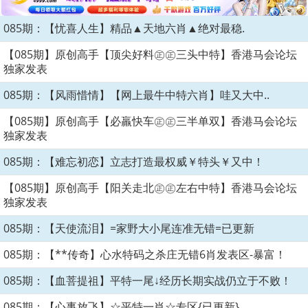
085期：【忧喜人生】精品▲天地六肖▲绝对最稳.
【085期】原创高手【顶尖好料㊣㊣三头中特】香港马会论坛
独家发表
085期：【风雨惜情】【网上最牛中特六肖】哇又大中..
【085期】原创高手【必羸快车㊣㊣三半单双】香港马会论坛
独家发表
085期：【难忘初恋】立志打造最权威￥特头￥又中！
【085期】原创高手【阳关走北㊣㊣左右中特】香港马会论坛
独家发表
085期：【天使流泪】=家野大小尾连准无错=已更新
085期：【**传奇】心水特码之杀庄无错6肖发表区-暴富！
085期：【血菩提祖】平特一尾↓经历长期实战仍立于不败！
085期：【心事放飞】☆平特一肖☆专区{已更新}