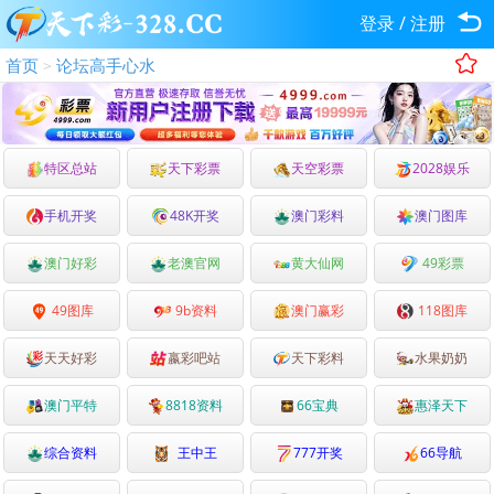
登录
/
注册
首页
论坛高手心水
>
特区总站
天下彩票
天空彩票
2028娱乐
手机开奖
48K开奖
澳门彩料
澳门图库
澳门好彩
老澳官网
黄大仙网
49彩票
49图库
9b资料
澳门赢彩
118图库
天天好彩
嬴彩吧站
天下彩料
水果奶奶
澳门平特
8818资料
66宝典
惠泽天下
综合资料
王中王
777开奖
66导航