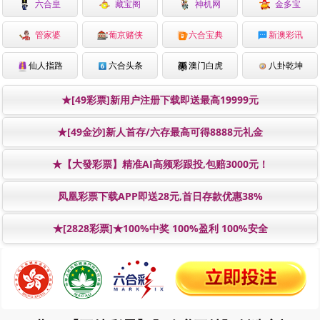
六合皇
藏宝阁
神机网
金多宝
管家婆
葡京赌侠
六合宝典
新澳彩讯
仙人指路
六合头条
澳门白虎
八卦乾坤
★[49彩票]新用户注册下载即送最高19999元
★[49金沙]新人首存/六存最高可得8888元礼金
★【大發彩票】精准AI高频彩跟投,包赔3000元！
凤凰彩票下载APP即送28元,首日存款优惠38%
★[2828彩票]★100%中奖 100%盈利 100%安全