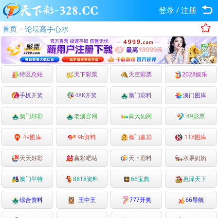
登录
/
注册
首页
论坛高手心水
>
特区总站
天下彩票
天空彩票
2028娱乐
手机开奖
48K开奖
澳门彩料
澳门图库
澳门好彩
老澳官网
黄大仙网
49彩票
49图库
9b资料
澳门赢彩
118图库
天天好彩
嬴彩吧站
天下彩料
水果奶奶
澳门平特
8818资料
66宝典
惠泽天下
综合资料
王中王
777开奖
66导航