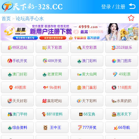
登录
/
注册
首页
论坛高手心水
>
特区总站
天下彩票
天空彩票
2028娱乐
手机开奖
48K开奖
澳门彩料
澳门图库
澳门好彩
老澳官网
黄大仙网
49彩票
49图库
9b资料
澳门赢彩
118图库
天天好彩
嬴彩吧站
天下彩料
水果奶奶
澳门平特
8818资料
66宝典
惠泽天下
综合资料
王中王
777开奖
66导航