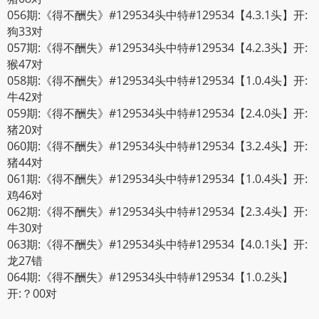
056期:《得不酬失》#129534头中特#129534【4.3.1头】开:
狗33对
057期:《得不酬失》#129534头中特#129534【4.2.3头】开:
猴47对
058期:《得不酬失》#129534头中特#129534【1.0.4头】开:
牛42对
059期:《得不酬失》#129534头中特#129534【2.4.0头】开:
猪20对
060期:《得不酬失》#129534头中特#129534【3.2.4头】开:
猪44对
061期:《得不酬失》#129534头中特#129534【1.0.4头】开:
鸡46对
062期:《得不酬失》#129534头中特#129534【2.3.4头】开:
牛30对
063期:《得不酬失》#129534头中特#129534【4.0.1头】开:
龙27错
064期:《得不酬失》#129534头中特#129534【1.0.2头】
开:？00对